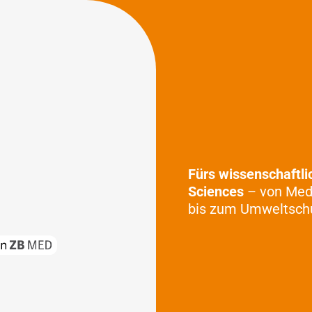
Fürs wissenschaftli
Sciences
– von Medi
bis zum Umweltschu